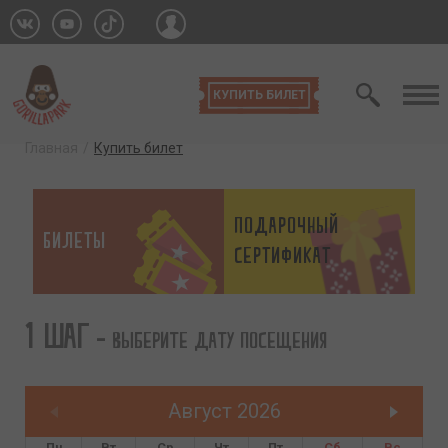
МЕ
КУПИТЬ БИЛЕТ
Главная
Купить билет
подарочный
БИЛЕТЫ
сертификат
Купить билет
1 шаг
- Выберите дату посещения
Август
2026
Пн
Вт
Ср
Чт
Пт
Сб
Вс