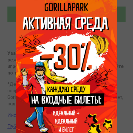
ОФОРМИТЬ ЗАКАЗ
Уважаемые гости! Возможны изменения в
режиме работы спортивных комплексов и
игровых зон. Актуальную информацию уточняйте
по телефону +7(812)677-72-05.
*Дети до 9 лет могут посещать парк только в
сопровождении взрослых. Администрация
GorillaPark имеет право запросить у гостя документ,
подтверждающий возраст ребёнка.
Инструкция по покупке билетов.
Публичная оферта