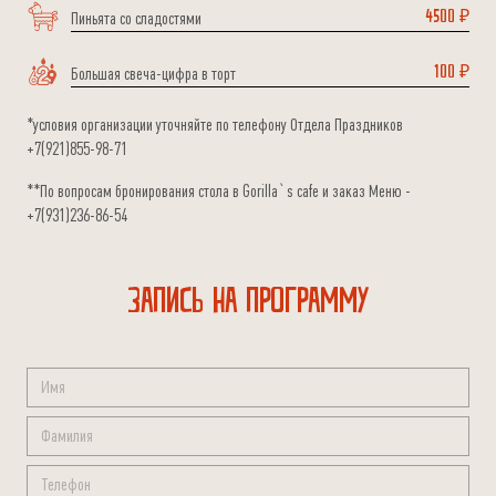
Пиньята со сладостями
4500 ₽
Большая свеча-цифра в торт
100 ₽
*условия организации уточняйте по телефону Отдела Праздников
+7(921)855-98-71
**По вопросам бронирования стола в Gorilla`s cafe и заказ Меню -
+7(931)236-86-54
запись на программу