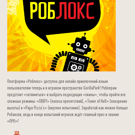
Платформа «Роблокс» доступна для онлайн приключений юным
пользователям теперь и в игровом пространстве GorillaPark! Роблерам
предстоит «затимиться» и выбрать подходящие «скины», чтобы пройти все
сложные режимы: «OBBY» (полоса препятствий), «Tower of Hell» (покорение
высоты) и «Papa Pizza's» (вкусное испытание). Заработай как можно больше
Робаксов, ведь в конце испытаний игроков ждёт главный приз и звание
«ПРО»!